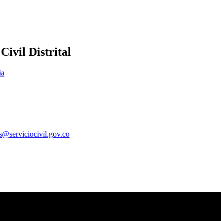
ivil Distrital
ia
es@serviciocivil.gov.co