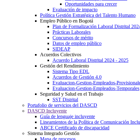
Oportunidades para crecer
Evaluación de impacto
Política Gestión Estratégica del Talento Humano
Empleo Público en Bogotá
Plan de Formalización Laboral Distrital 20
Prácticas Laborales
Concursos de mérito
Datos de empleo público
SIDEAP
Acuerdos Colectivos
Acuerdo Laboral Distrital 2024 - 2025
Gestión del Rendimiento
Sistema Tipo EDL
Acuerdos de Gestión 4.0
Evaluacion-Gestion-Empleados-Provisional
Evaluacion-Gestion-Empleados-Temporales
Seguridad y Salud en el Trabajo
SST Distrital
Portafolio de servicios del DASCD
DASCD Incluyente
Guía de lenguaje incluyente
Lineamientos de la Política de Comunicación Incl
ABCE Certificado de discapacidad
Sistema Integrado Gestión
Mapa de procesos