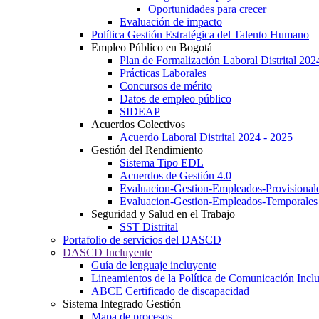
Oportunidades para crecer
Evaluación de impacto
Política Gestión Estratégica del Talento Humano
Empleo Público en Bogotá
Plan de Formalización Laboral Distrital 20
Prácticas Laborales
Concursos de mérito
Datos de empleo público
SIDEAP
Acuerdos Colectivos
Acuerdo Laboral Distrital 2024 - 2025
Gestión del Rendimiento
Sistema Tipo EDL
Acuerdos de Gestión 4.0
Evaluacion-Gestion-Empleados-Provisional
Evaluacion-Gestion-Empleados-Temporales
Seguridad y Salud en el Trabajo
SST Distrital
Portafolio de servicios del DASCD
DASCD Incluyente
Guía de lenguaje incluyente
Lineamientos de la Política de Comunicación Incl
ABCE Certificado de discapacidad
Sistema Integrado Gestión
Mapa de procesos