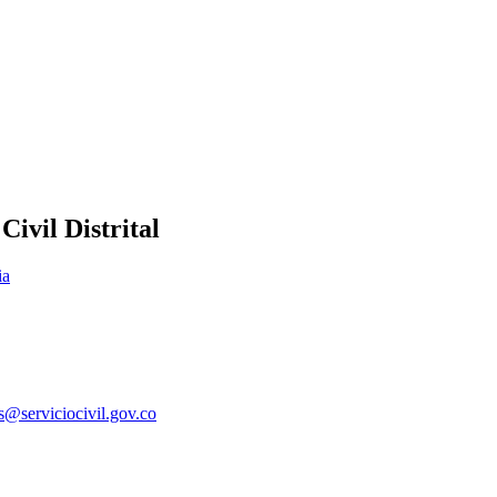
ivil Distrital
ia
es@serviciocivil.gov.co